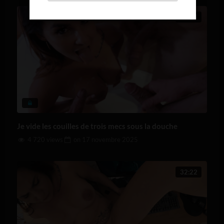
13:04
Je vide les couilles de trois mecs sous la douche
4 720 views
on
17 novembre 2025
32:22