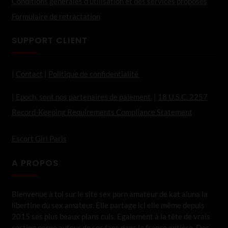
Conditions générales d’utilisation et des services proposés
Formulaire de retractation
SUPPORT CLIENT
|
Contact
|
Politique de confidentialité
|
Epoch, sont nos partenaires de paiement.
|
18 U.S.C. 2257
Record-Keeping Requirements Compliance Statement
Escort Girl Paris
A PROPOS
Bienvenue à toi sur le site sex porn amateur de kat aluna la
libertine du sex amateur. Elle partage ici elle même depuis
2015 ses plus beaux plans culs. Egalement à la tête de vrais
casting porno autour de ses fans dans la france entière. Des