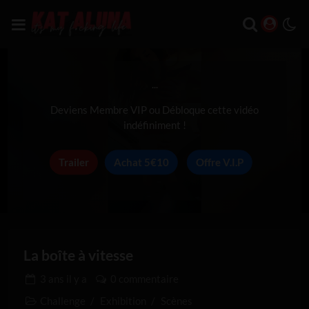
...
Deviens Membre VIP ou Débloque cette vidéo
indéfiniment !
Trailer
Achat 5€10
Offre V.I.P
La boîte à vitesse
3 ans
il y a
0 commentaire
Challenge
/
Exhibition
/
Scènes