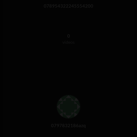
078954322245554200
0
videos
0797832186azq