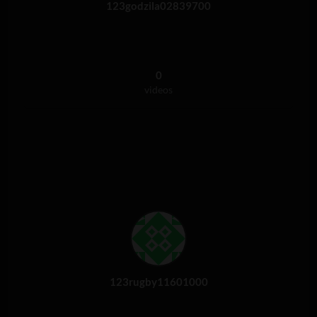
123godzila02839700
0
videos
123rugby11601000