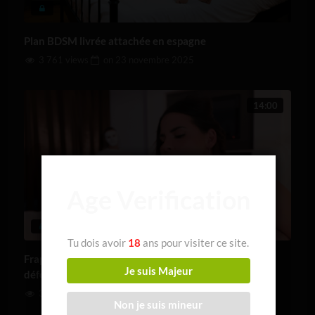
Plan BDSM livrée attachée en espagne
3 761 views
on
23 novembre 2025
14:00
Age Verification
Tu dois avoir
18
ans pour visiter ce site.
Frappe, entre et baise moi : Un inconnu pour me
Je suis Majeur
défoncer
3 729 views
on
18 novembre 2025
Non je suis mineur